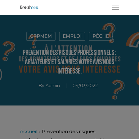
CRPMEM
EMPLOI
PÊCHE
Prévention des risques professionnels :
armateurs et salariés votre avis nous
intéresse.
By
Admin
04/03/2022
Accueil
»
Prévention des risques