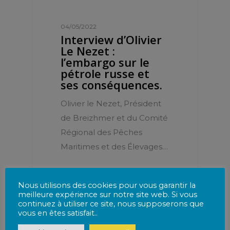
04/05/2022
Interview d’Olivier
Le Nezet :
l’embargo sur le
pétrole russe et
ses conséquences.
Olivier le Nezet, Président
de Breizhmer et du Comité
Régional des Pêches
Maritimes et des Élevages…
Nous utilisons des cookies pour vous garantir la
meilleure expérience sur notre site web. Si vous
continuez à utiliser ce site, nous supposerons que
CRPMEM
vous en êtes satisfait..