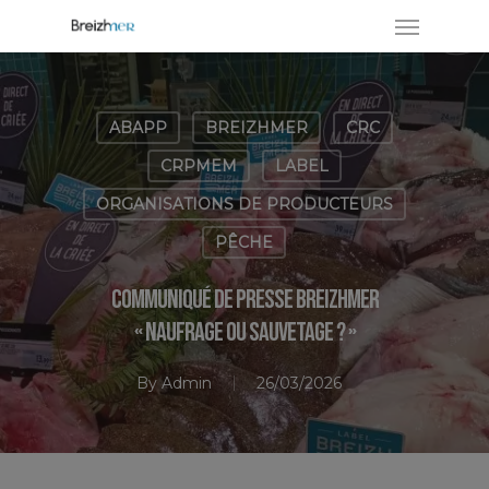
ABAPP
BREIZHMER
CRC
CRPMEM
LABEL
ORGANISATIONS DE PRODUCTEURS
PÊCHE
Communiqué de presse Breizhmer
« naufrage ou sauvetage ? »
By
Admin
26/03/2026