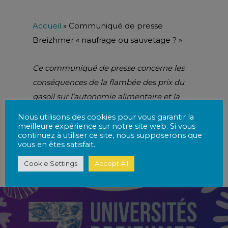
Accueil
»
Communiqué de presse
Breizhmer « naufrage ou sauvetage ? »
Ce communiqué de presse concerne les
conséquences de la flambée des prix du
gasoil sur l’autonomie alimentaire et la
filière des produits de la mer de Bretagne.
Nous utilisons des cookies pour vous garantir la
meilleure expérience sur notre site web. Si vous
continuez à utiliser ce site, nous supposerons que
Naufrage ou sauvetage
Télécharger
vous en êtes satisfait..
Cookie Settings
Accept All