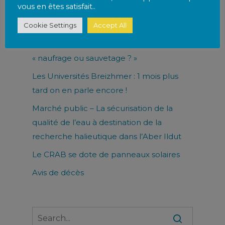
vous en êtes satisfait..
Articles récents
Cookie Settings
Accept All
Communiqué de presse Breizhmer
« naufrage ou sauvetage ? »
Les Universités Breizhmer : 1 mois plus
tard on en parle encore !
Marché public – La sécurisation de la
qualité de l’eau à destination de la
recherche halieutique dans l’Aber Ildut
Le CRAB se dote de panneaux solaires
Avis de décès