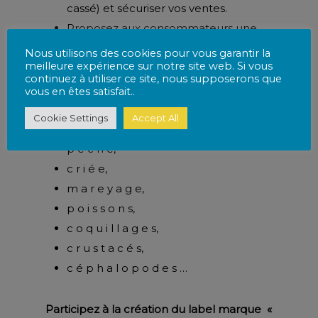
cassé) et sécuriser vos ventes.
Proposez aux consommateurs une
large gamme de produits bretons et
Nous utilisons des cookies pour vous garantir la
meilleure expérience sur notre site web. Si vous
de qualité facilement identifiables.
continuez à utiliser ce site, nous supposerons que
vous en êtes satisfait..
Quelle que soit votre spécialité :
Cookie Settings
Accept All
c o n c h y l i c u l t u r e,
p ê c h e,
c r i é e,
m a r e y a g e,
p o i s s o n s,
c o q u i l l a g e s,
c r u s t a c é s,
c é p h a l o p o d e s …
Participez à la création du label marque «