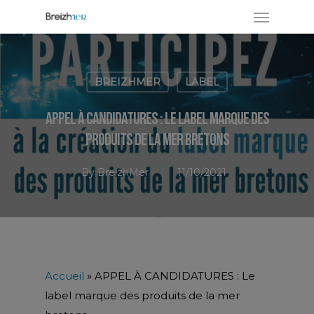
BREIZHMER
LABEL
APPEL À CANDIDATURES : Le label marque des
produits de la mer bretons
By
BreizhMer
11/10/2021
Accueil
»
APPEL À CANDIDATURES : Le
label marque des produits de la mer