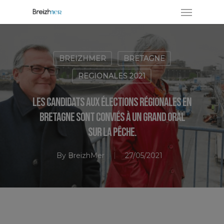
BREIZHMER
BRETAGNE
REGIONALES 2021
Les candidats aux élections régionales en
Bretagne sont conviés à un grand oral
sur la pêche.
By
BreizhMer
27/05/2021