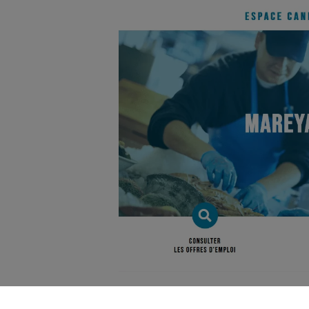
Breizhmer-emploi.bzh
est un nouveau