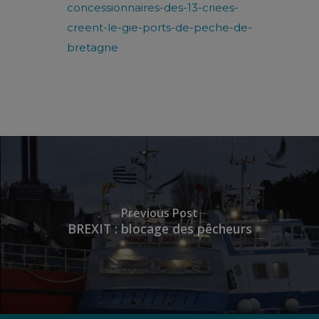
concessionnaires-des-13-criees-
creent-le-gie-ports-de-peche-de-
bretagne
Previous Post
BREXIT : blocage des pêcheurs