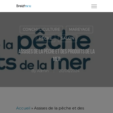
CONCHYLICULTURE
MAREYAGE
PÊCHE
SALON
Assises de la pêche et des produits de la
Mer
By
Admin
20/06/2024
Accueil
»
Assises de la pêche et des