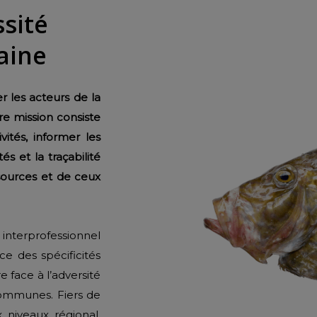
ssité
aine
r les acteurs de la
re mission consiste
ités,
informer les
s et la traçabilité
ssources et de ceux
 interprofessionnel
e des spécificités
e face à l’adversité
 communes. Fiers de
x niveaux régional,