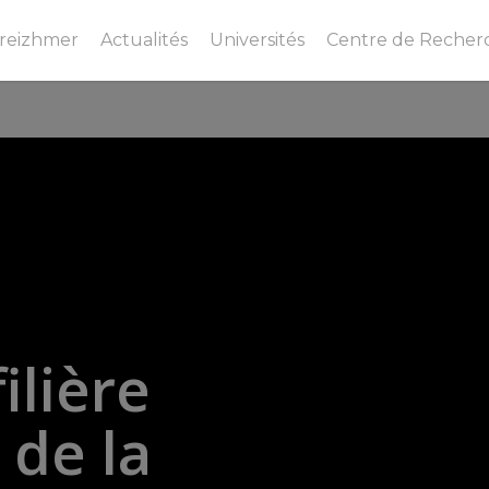
Breizhmer
Actualités
Universités
Centre de Recher
filière
de
la