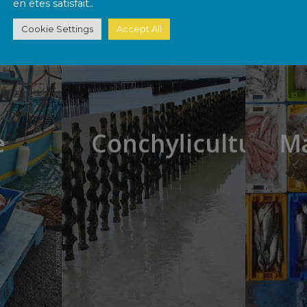
en êtes satisfait..
Cookie Settings
Accept All
e
Conchyliculture
M