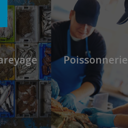
areyage
Poissonnerie