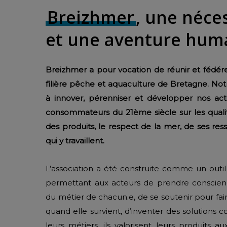
Breizhmer
, une néce
et une aventure hum
Breizhmer a pour vocation de réunir et fédére
filière pêche et aquaculture de Bretagne. Not
à innover, pérenniser et développer nos activ
consommateurs du 21ème siècle sur les qualité
des produits, le respect de la mer, de ses re
qui y travaillent.
L’association a été construite comme un outil
permettant aux acteurs de prendre conscienc
du métier de chacun.e, de se soutenir pour fair
quand elle survient, d’inventer des solutions
leurs métiers, ils valorisent leurs produits au