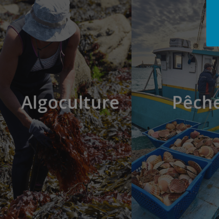
Algoculture
Pêch