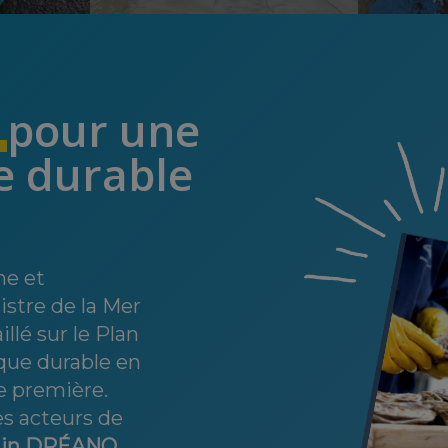
e
pour une
ue durable
he et
istre de la Mer
illé sur le Plan
ique durable en
e première.
es acteurs de
ain DRÉANO
,