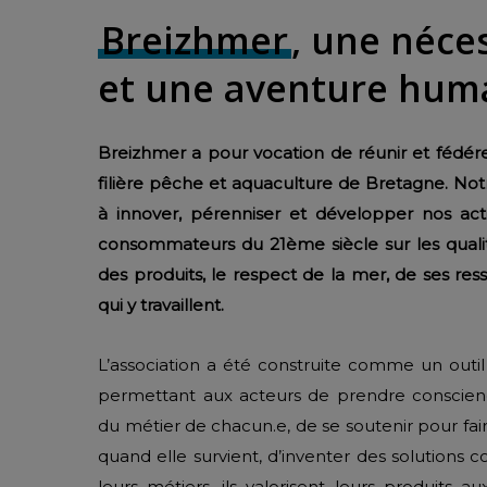
Breizhmer
, une néce
et une aventure hum
Breizhmer a pour vocation de réunir et fédére
filière pêche et aquaculture de Bretagne. Not
à innover, pérenniser et développer nos activ
consommateurs du 21ème siècle sur les qualité
des produits, le respect de la mer, de ses re
qui y travaillent.
L’association a été construite comme un outil
permettant aux acteurs de prendre conscienc
du métier de chacun.e, de se soutenir pour fair
quand elle survient, d’inventer des solutions
leurs métiers, ils valorisent leurs produits au