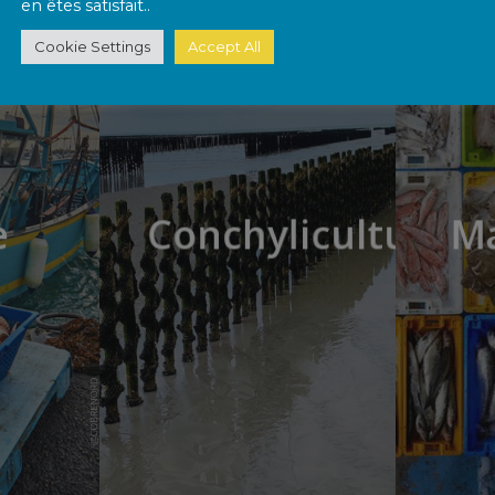
en êtes satisfait..
Cookie Settings
Accept All
e
Conchyliculture
M