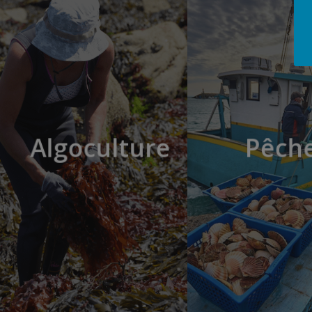
Algoculture
Pêch