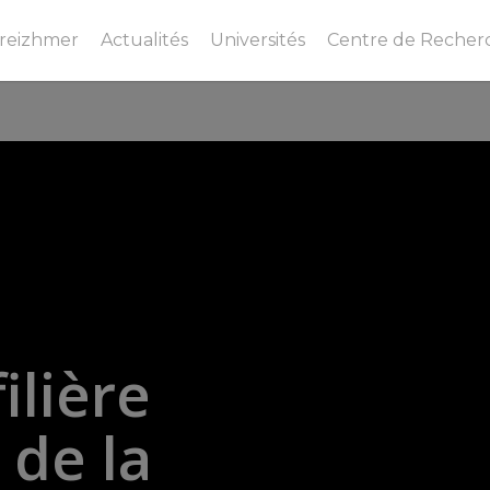
Breizhmer
Actualités
Universités
Centre de Recher
filière
de
la