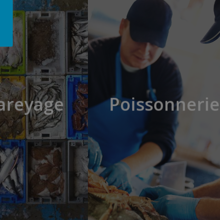
areyage
Poissonnerie