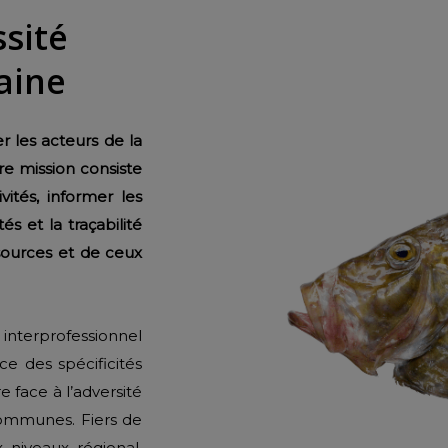
ssité
aine
r les acteurs de la
re mission consiste
ités,
informer les
s et la traçabilité
ssources et de ceux
 interprofessionnel
e des spécificités
e face à l’adversité
 communes. Fiers de
x niveaux régional,