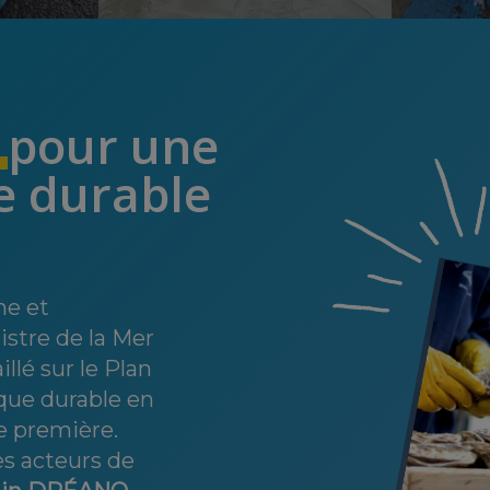
e
pour une
ue durable
he et
istre de la Mer
illé sur le Plan
ique durable en
e première.
es acteurs de