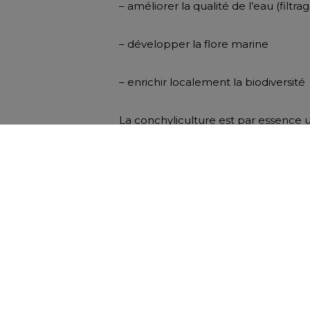
– améliorer la qualité de l’eau (filtr
– développer la flore marine
– enrichir localement la biodiversité
La conchyliculture est par essence u
conchyliculteurs bretons, le Comité
la qualité des eaux et de sa reconqu
Pour en savoir plus visionnez cette v
plaquette de présentation des « Services écosyst