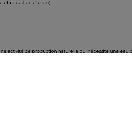
age et réduction d’azote)
ne activité de production naturelle qui nécessite une eau d
 Régional de la Conchyliculture Bretagne-Nord et BREIZHMER
ête.
idéo sur le site
https://www.crcbn.com/environnement/
émiques de la conchyliculture »
Télécharger